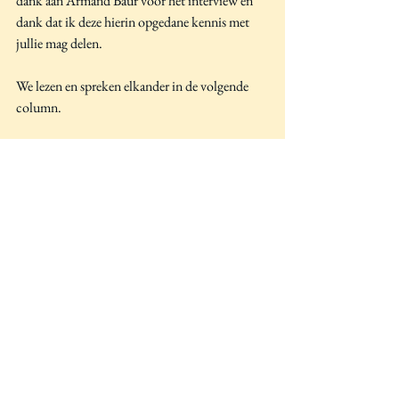
dank aan Armand Baur voor het interview en 
dank dat ik deze hierin opgedane kennis met 
jullie mag delen. 
We lezen en spreken elkander in de volgende 
column.
Singa eins, Trinka eins
Alles weergeven
Recente blogposts