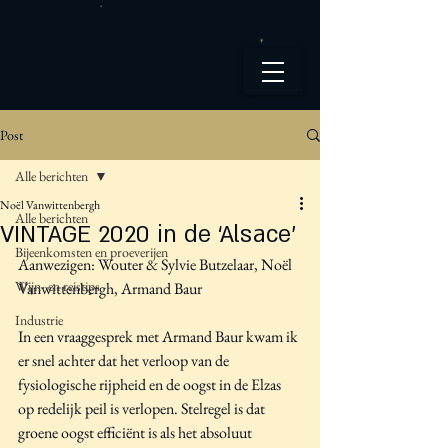
Post
Alle berichten
Noël Vanwittenbergh
Alle berichten
VINTAGE 2020 in de ‘Alsace’
Bijeenkomsten en proeverijen
Aanwezigen: Wouter & Sylvie Butzelaar, Noël 
Wijn- en reistips
Vanwittenbergh, Armand Baur
Industrie
In een vraaggesprek met Armand Baur kwam ik 
er snel achter dat het verloop van de 
fysiologische rijpheid en de oogst in de Elzas 
op redelijk peil is verlopen. Stelregel is dat 
groene oogst efficiënt is als het absoluut 