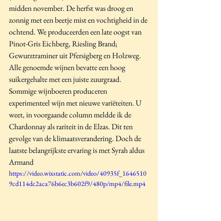
midden november. De herfst was droog en 
zonnig met een beetje mist en vochtigheid in de 
ochtend. We produceerden een late oogst van 
Pinot-Gris Eichberg, Riesling Brand; 
Gewurztraminer uit Pfersigberg en Holzweg. 
Alle genoemde wijnen bevatte een hoog 
suikergehalte met een juiste zuurgraad. 
Sommige wijnboeren produceren 
experimenteel wijn met nieuwe variëteiten. U 
weet, in voorgaande column meldde ik de 
Chardonnay als rariteit in de Elzas. Dit ten 
gevolge van de klimaatsverandering. Doch de 
laatste belangrijkste ervaring is met Syrah aldus 
Armand
https://video.wixstatic.com/video/40935f_1646510
9cd114dc2aca76b6ec3b602f9/480p/mp4/file.mp4