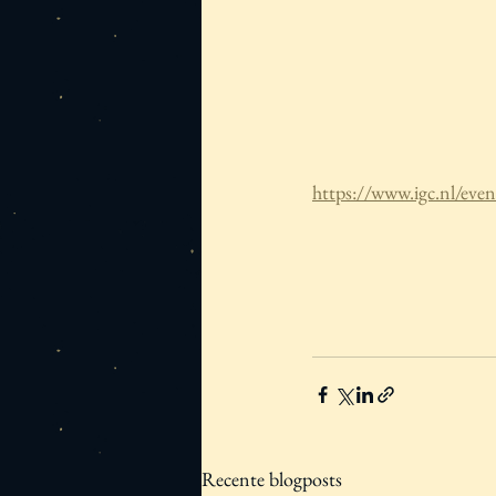
https://www.igc.nl/eve
Recente blogposts