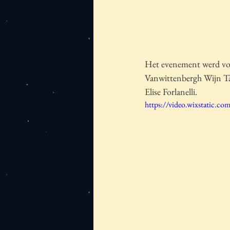
Het evenement werd vol
Vanwittenbergh Wijn Ta
Elise Forlanelli.
https://video.wixstatic.