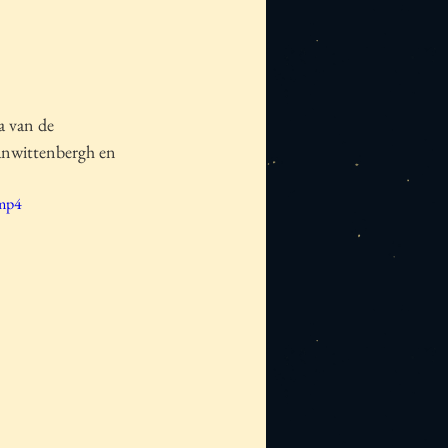
a van de 
anwittenbergh en 
.mp4