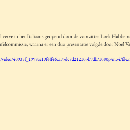
 verve in het Italiaans geopend door de voorzitter Loek Habbem
felcommissie, waarna er een duo presentatie volgde door Noël V
com/video/40935f_1998ae19f6ff46aa95dc8d212103b9db/1080p/mp4/file