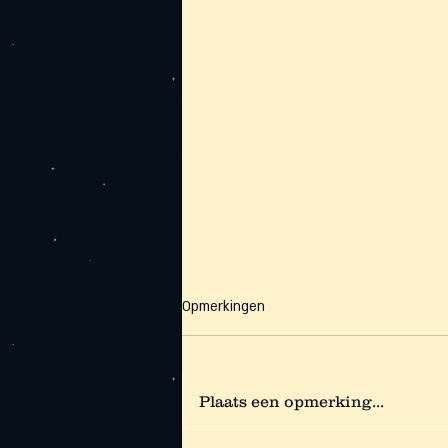
Opmerkingen
Noordoost Spanje
Plaats een opmerking...