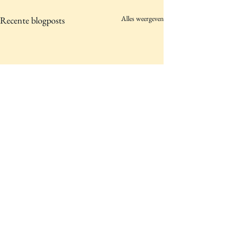
Alles weergeven
Recente blogposts
Opmerkingen