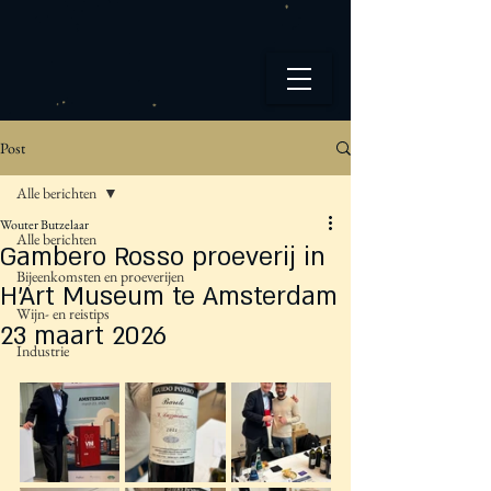
Post
Alle berichten
Wouter Butzelaar
Alle berichten
Gambero Rosso proeverij in
Bijeenkomsten en proeverijen
H'Art Museum te Amsterdam
Wijn- en reistips
23 maart 2026
Industrie