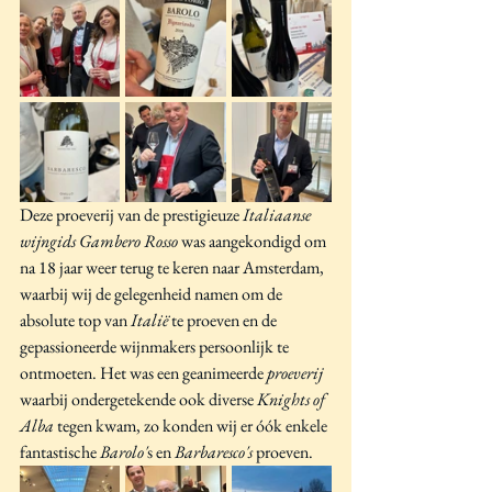
Deze proeverij van de prestigieuze
 Italiaanse 
wijngids Gambero Rosso 
was aangekondigd om 
na 18 jaar weer terug te keren naar Amsterdam, 
waarbij wij de gelegenheid namen om de 
absolute top van
 Italië
 te proeven en de 
gepassioneerde wijnmakers persoonlijk te 
ontmoeten. Het was een geanimeerde 
proeverij 
waarbij ondergetekende ook diverse 
Knights of 
Alba 
tegen kwam, zo konden wij er óók enkele 
fantastische
 Barolo'
s en 
Barbaresco's 
proeven. 