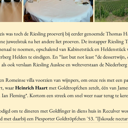
eis was toch de Riesling proeverij bij eerder genoemde Thomas Ha
ne juweelstuk na het andere liet proeven. De instapper Riesling 
menaal te noemen, opschalend van Kabinetstück en Heldenstück v
erberg Helden te eindigen. En “last but not least “de dessertwijn,
 als ook verslaan Riesling Auslese en welteverstaan de Niederberg
een Romeinse villa voorzien van wijnpers, om onze reis met een p
t, waar 
Heinrich Haart
 met Goldtropfchen zetelt, één van James
 Ian Fleming*. Kortom een streek om snel weer naar terug te ker
digd om te dineren met Goldfinger in diens huis in Reculver wo
rd met daarbij een Piesporter Goldtröpfchen '53. "IJskoude necta