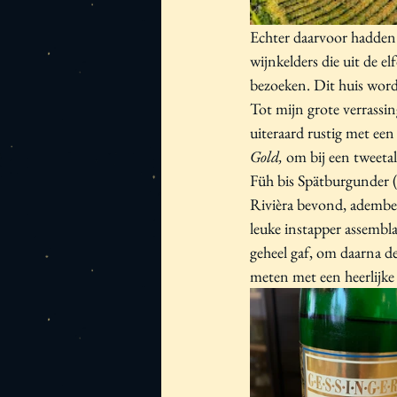
Echter daarvoor hadden 
wijnkelders die uit de e
bezoeken. Dit huis wor
Tot mijn grote verrassin
uiteraard rustig met ee
Gold, 
om bij een tweeta
Füh bis Spätburgunder (
Rivièra bevond, adembe
leuke instapper assembla
geheel gaf, om daarna d
meten met een heerlijk