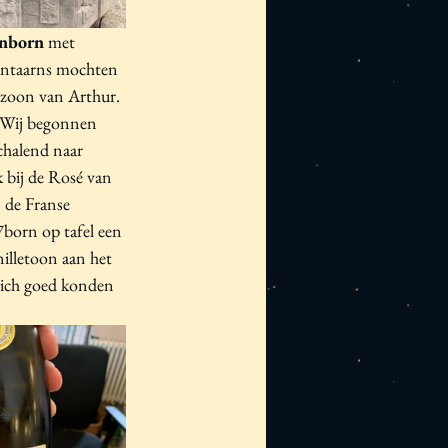
enborn
 met 
lantaarns mochten 
 z
oon van Arthur. 
. Wij begonnen 
halend naar 
 bij de Rosé van 
 de Franse 
born op tafel een 
illetoon aan het 
zich goed konden 