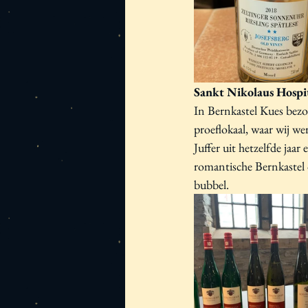
Sankt Nikolaus Hospi
In Bernkastel Kues bezoc
proeflokaal, waar wij w
Juffer uit hetzelfde jaa
romantische Bernkastel o
bubbel. 