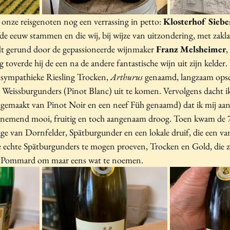
onze reisgenoten nog een verrassing in petto: 
Klosterhof Sieb
lfde eeuw stammen en die wij, bij wijze van uitzondering, met zak
dt gerund door de gepassioneerde wijnmaker 
Franz Melsheimer
,
g toverde hij de een na de andere fantastische wijn uit zijn kelder
n sympathieke Riesling Trocken, 
Arthurus
 genaamd, langzaam opsc
l Weissburgunders (Pinot Blanc) uit te komen. Vervolgens dacht ik
gemaakt van Pinot Noir en een neef Füh genaamd) dat ik mij aan
nemend mooi, fruitig en toch aangenaam droog. Toen kwam de 7
ge van Dornfelder, Spätburgunder en een lokale druif, die een van
e echte Spätburgunders te mogen proeven, Trocken en Gold, die 
e Pommard om maar eens wat te noemen. 