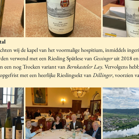
tal
hten wij de kapel van het voormalige hospitium, inmiddels ingeric
erden verwend met een Riesling Spätlese van
Gessinger
 uit 2018 e
r en een nog Trocken variant van 
Bernkasteler Lay
. Vervolgens hebb
pgefrist met een heerlijke Rieslingsekt van 
Dillinger
, voorzien v