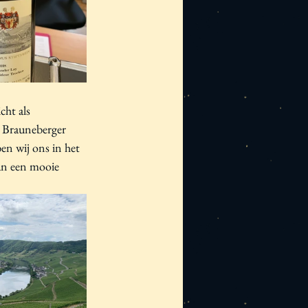
ht als 
n Brauneberger 
en wij ons in het 
an een mooie 