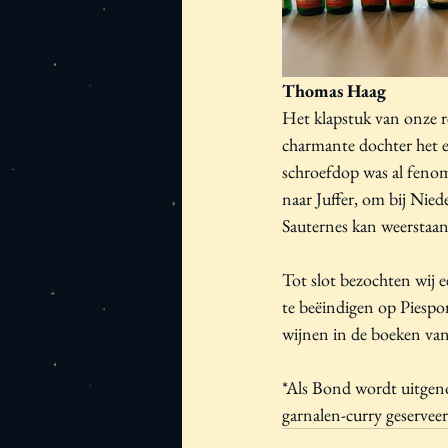
Thomas Haag
Het klapstuk van onze r
charmante dochter het e
schroefdop was al feno
naar Juffer, om bij Nied
Sauternes kan weerstaan
Tot slot bezochten wij 
te beëindigen op Piespor
wijnen in de boeken van
*Als Bond wordt uitgeno
garnalen-curry geservee