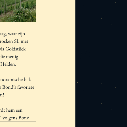
ag, waar zijn 
Trocken SL met 
ia Goldstück 
 die menig 
 Helden. 
anoramische blik 
 Bond’s favoriete 
en!
rdt hem een 
r" volgens Bond.