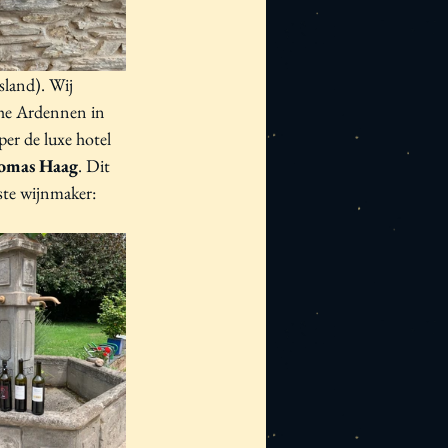
sland). Wij 
che Ardennen in 
per de luxe hotel 
omas Haag
. Dit 
ste wijnmaker: 