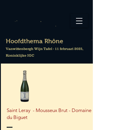
Hoofdthema Rhône
Vanwittenbergh Wijn Tafel - 11 februari 2025,
Koninklijke IGC
Saint Leray - Mousseux Brut - Domaine
du Biguet