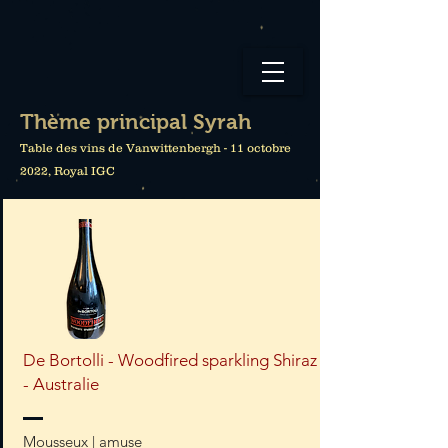
Thème principal Syrah
Table des vins de Vanwittenbergh - 11 octobre
2022, Royal IGC
De Bortolli - Woodfired sparkling Shiraz
- Australie
Mousseux | amuse