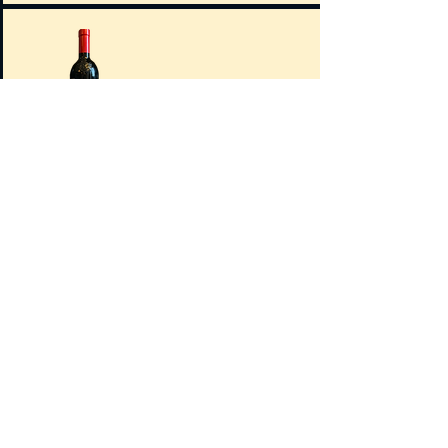
Bin 128 Coonawarra Shiraz - Penfolds -
Australie - 2019
Syrah | Plat
principal:
Civet de cerf - noix
- raisins secs -
figues - crème de
pommes de terre -
choux de Bruxelles
- panais